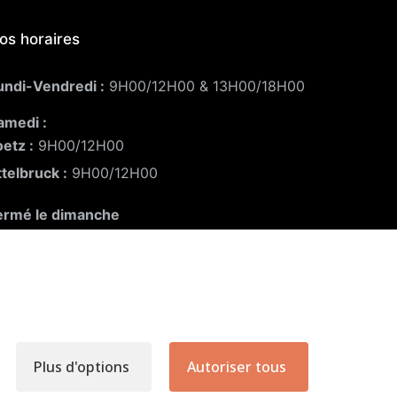
os horaires
undi-Vendredi :
9H00/12H00 & 13H00/18H00
amedi :
oetz :
9H00/12H00
ttelbruck :
9H00/12H00
ermé le dimanche
Plus d'options
Autoriser tous