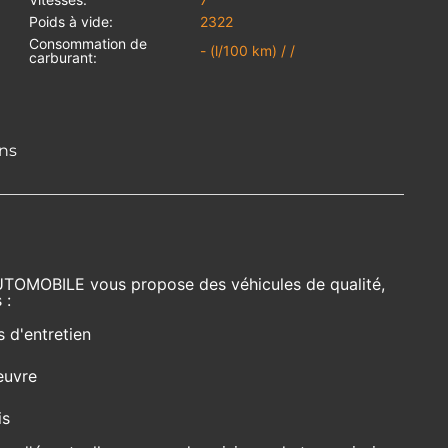
Poids à vide:
2322
Consommation de
- (l/100 km) / /
carburant:
ons
UTOMOBILE vous propose des véhicules de qualité,
 :
s d'entretien
euvre
is