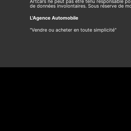
Artcars ne peut pas être tenu responsable pou
de données involontaires. Sous réserve de mod
L'Agence Automobile
"Vendre ou acheter en toute simplicité"