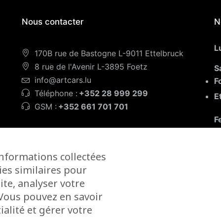
Nous contacter
N
L
170B rue de Bastogne L-9011 Ettelbruck
8 rue de l'Avenir L-3895 Foetz
S
info@artcars.lu
F
Téléphone :
+352 28 999 299
E
GSM :
+352 661 701 701
F
informations collectées
ies similaires pour
ite, analyser votre
. Vous pouvez en savoir
alité et gérer votre