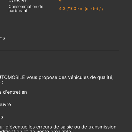
Consommation de
4,3 l/100 km (mixte) / /
carburant:
ons
UTOMOBILE vous propose des véhicules de qualité,
 :
s d'entretien
euvre
is
r d'éventuelles erreurs de saisie ou de transmission
ification et de vente préalable !