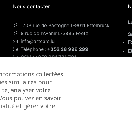
Nous contacter
N
L
170B rue de Bastogne L-9011 Ettelbruck
8 rue de l'Avenir L-3895 Foetz
S
info@artcars.lu
F
Téléphone :
+352 28 999 299
E
GSM :
+352 661 701 701
F
informations collectées
ies similaires pour
ite, analyser votre
. Vous pouvez en savoir
alité et gérer votre
2 - Un site
Inside Communication
-
Mentions légales
-
C.G.