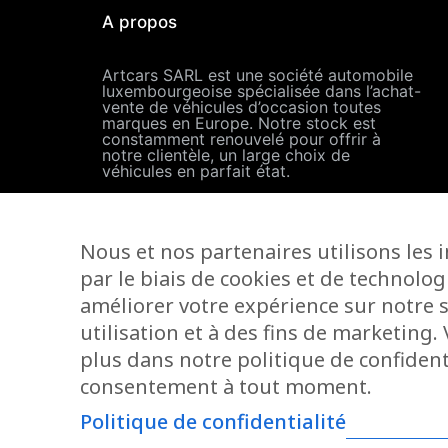
A propos
Artcars SARL est une société automobile
luxembourgeoise spécialisée dans l’achat-
vente de véhicules d’occasion toutes
marques en Europe. Notre stock est
constamment renouvelé pour offrir à
notre clientèle, un large choix de
véhicules en parfait état.
Langues parlées
Nous et nos partenaires utilisons les 
par le biais de cookies et de technolog
améliorer votre expérience sur notre s
utilisation et à des fins de marketing
plus dans notre politique de confidenti
consentement à tout moment.
Artcars - Zuzarte Group - 202
Politique de confidentialité