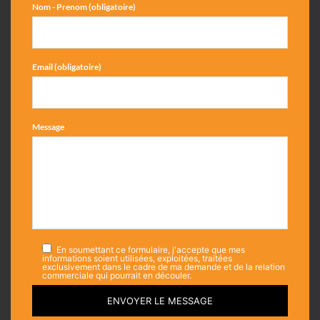
Nom - Prenom (obligatoire)
Email (obligatoire)
Message
En soumettant ce formulaire, j'accepte que mes
informations soient utilisées, exploitées, traitées
exclusivement dans le cadre de ma demande et de la relation
commerciale qui pourrait en découler.
ENVOYER LE MESSAGE