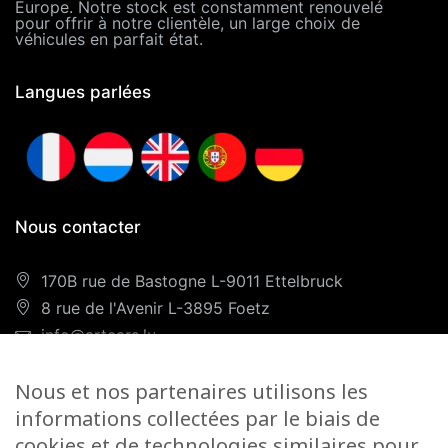
Europe. Notre stock est constamment renouvelé
pour offrir à notre clientèle, un large choix de
véhicules en parfait état.
Langues parlées
Nous contacter
170B rue de Bastogne L-9011 Ettelbruck
8 rue de l'Avenir L-3895 Foetz
info@artcars.lu
Téléphone :
+352 28 999 299
Nous et nos partenaires utilisons les
GSM :
+352 661 701 701
informations collectées par le biais de
Nos horaires
cookies et de technologies similaires pour