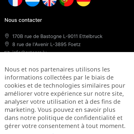
Nous contacter
170B rue de Bastogne L-9011 Ettelbruck
8 rue de l'Avenir L-3895 Foetz
info@artcars.lu
Téléphone :
+352 28 999 299
Nous et nos partenaires utilisons les
GSM :
+352 661 701 701
informations collectées par le biais de
Nos horaires
cookies et de technologies similaires pour
améliorer votre expérience sur notre site,
Lundi-Vendredi :
9H00/12H00 & 13H00/18H00
analyser votre utilisation et à des fins de
Samedi :
marketing. Vous pouvez en savoir plus
Foetz :
9H00/12H00
dans notre politique de confidentialité et
gérer votre consentement à tout moment.
Ettelbruck :
9H00/12H00