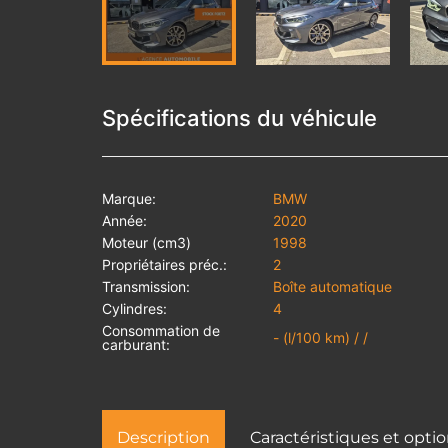
Spécifications du véhicule
Marque:
BMW
Année:
2020
Moteur (cm3)
1998
Propriétaires préc.:
2
Transmission:
Boîte automatique
Cylindres:
4
Consommation de
- (l/100 km) / /
carburant:
Description
Caractéristiques et opti