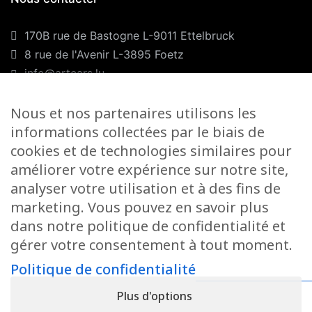
170B rue de Bastogne L-9011 Ettelbruck
8 rue de l'Avenir L-3895 Foetz
info@artcars.lu
Téléphone :
+352 28 999 299
Nous et nos partenaires utilisons les
GSM :
+352 661 701 701
informations collectées par le biais de
Nos horaires
cookies et de technologies similaires pour
améliorer votre expérience sur notre site,
Lundi-Vendredi :
9H00/12H00 & 13H00/18H00
analyser votre utilisation et à des fins de
Samedi :
marketing. Vous pouvez en savoir plus
Foetz :
9H00/12H00
dans notre politique de confidentialité et
gérer votre consentement à tout moment.
Ettelbruck :
9H00/12H00
Politique de confidentialité
Fermé le dimanche
Plus d'options