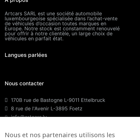
Artcars SARL est une société automobile
luxembourgeoise spécialisée dans l’achat-vente
de véhicules d’occasion toutes marques en
Europe. Notre stock est constamment renouvelé
pour offrir à notre clientèle, un large choix de
véhicules en parfait état.
Langues parlées
Nous contacter
170B rue de Bastogne L-9011 Ettelbruck
8 rue de l'Avenir L-3895 Foetz
info@artcars.lu
Téléphone :
+352 28 999 299
GSM :
+352 661 701 701
Nous et nos partenaires utilisons les