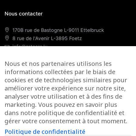
Nous contacter
170B rue de Bastogne L-9011 Ettelbruck
8 rue de l'Avenir L-3895 Foetz
info@artcars.lu
Téléphone :
+352 28 999 299
Nous et nos partenaires utilisons les
GSM :
+352 661 701 701
informations collectées par le biais de
Nos horaires
cookies et de technologies similaires pour
améliorer votre expérience sur notre site,
Lundi-Vendredi :
9H00/12H00 & 13H00/18H00
analyser votre utilisation et à des fins de
Samedi :
marketing. Vous pouvez en savoir plus
Foetz :
9H00/12H00
dans notre politique de confidentialité et
gérer votre consentement à tout moment.
Ettelbruck :
9H00/12H00
Politique de confidentialité
Fermé le dimanche