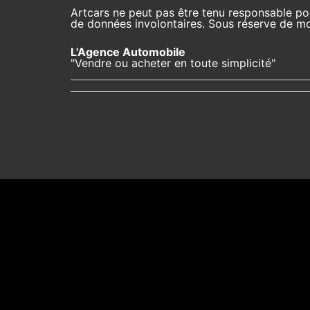
Artcars ne peut pas être tenu responsable pou
de données involontaires. Sous réserve de mod
L'Agence Automobile
"Vendre ou acheter en toute simplicité"