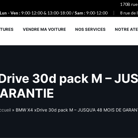
170B rue
Lun - Ven :
9:00-12:00 & 13:00-18:00 /
Sam :
9:00-12:00
8 rue de 
ITURES
VENDRE MA VOITURE
NOS SERVICES
NOTRE ATE
rive 30d pack M – JU
GARANTIE
ccueil
»
BMW X4 xDrive 30d pack M – JUSQU’A 48 MOIS DE GARAN