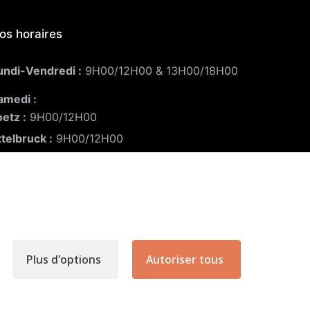
os horaires
undi-Vendredi :
9H00/12H00 & 13H00/18H00
amedi :
oetz :
9H00/12H00
ttelbruck :
9H00/12H00
ermé le dimanche
Plus d'options
Autoriser tous
V.
-
Politique de confidentialité