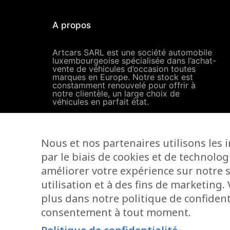
A propos
Artcars SARL est une société automobile
luxembourgeoise spécialisée dans l’achat-
vente de véhicules d’occasion toutes
marques en Europe. Notre stock est
constamment renouvelé pour offrir à
notre clientèle, un large choix de
véhicules en parfait état.
Langues parlées
Nous et nos partenaires utilisons les 
par le biais de cookies et de technolog
améliorer votre expérience sur notre s
utilisation et à des fins de marketing
plus dans notre politique de confidenti
consentement à tout moment.
Artcars - Zuzarte Group - 202