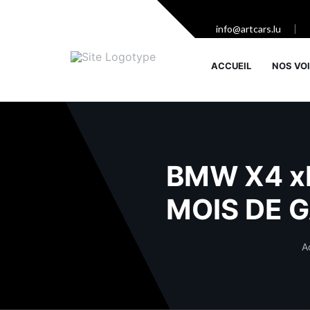
info@artcars.lu
ACCUEIL
NOS VO
BMW X4 xD
MOIS DE 
A