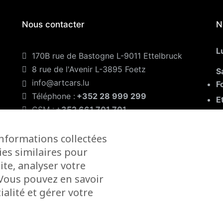
Nous contacter
N
L
170B rue de Bastogne L-9011 Ettelbruck
8 rue de l'Avenir L-3895 Foetz
S
info@artcars.lu
F
Téléphone :
+352 28 999 299
E
GSM :
+352 661 701 701
F
informations collectées
ies similaires pour
ite, analyser votre
. Vous pouvez en savoir
alité et gérer votre
2 - Un site
Inside Communication
-
Mentions légales
-
C.G.