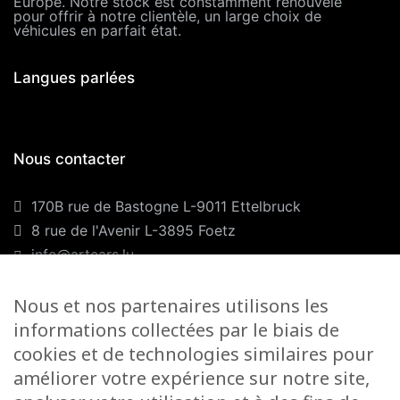
Europe. Notre stock est constamment renouvelé
pour offrir à notre clientèle, un large choix de
véhicules en parfait état.
Langues parlées
Nous contacter
170B rue de Bastogne L-9011 Ettelbruck
8 rue de l'Avenir L-3895 Foetz
info@artcars.lu
Téléphone :
+352 28 999 299
GSM :
+352 661 701 701
Nous et nos partenaires utilisons les
informations collectées par le biais de
Nos horaires
cookies et de technologies similaires pour
améliorer votre expérience sur notre site,
Lundi-Vendredi :
9H00/12H00 & 13H00/18H00