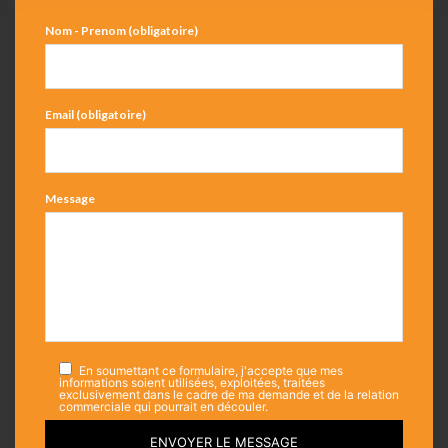
Nom - Prenom (obligatoire)
Email (obligatoire)
Message
En soumettant ce formulaire, j'accepte que mes
informations soient utilisées, exploitées, traitées
exclusivement dans le cadre de ma demande et de la relation
commerciale qui pourrait en découler.
ENVOYER LE MESSAGE