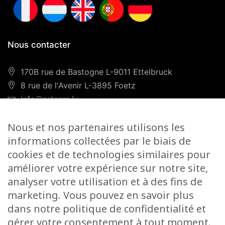
Nous contacter
170B rue de Bastogne L-9011 Ettelbruck
8 rue de l'Avenir L-3895 Foetz
info@artcars.lu
Téléphone :
+352 28 999 299
Nous et nos partenaires utilisons les
GSM :
+352 661 701 701
informations collectées par le biais de
Nos horaires
cookies et de technologies similaires pour
améliorer votre expérience sur notre site,
Lundi-Vendredi :
9H00/12H00 & 13H00/18H00
analyser votre utilisation et à des fins de
Samedi :
marketing. Vous pouvez en savoir plus
Foetz :
9H00/12H00
dans notre politique de confidentialité et
gérer votre consentement à tout moment.
Ettelbruck :
9H00/12H00