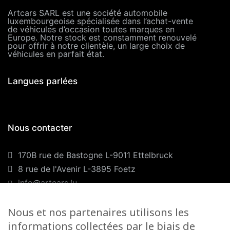
Artcars SARL est une société automobile
luxembourgeoise spécialisée dans l’achat-vente
de véhicules d’occasion toutes marques en
Europe. Notre stock est constamment renouvelé
pour offrir à notre clientèle, un large choix de
véhicules en parfait état.
Langues parlées
Nous contacter
170B rue de Bastogne L-9011 Ettelbruck
8 rue de l'Avenir L-3895 Foetz
info@artcars.lu
Téléphone :
+352 28 999 299
GSM :
+352 661 701 701
Nous et nos partenaires utilisons les
informations collectées par le biais de