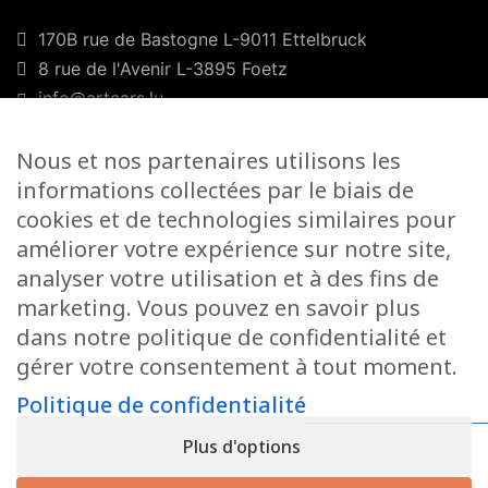
170B rue de Bastogne L-9011 Ettelbruck
8 rue de l'Avenir L-3895 Foetz
info@artcars.lu
Téléphone :
+352 28 999 299
GSM :
+352 661 701 701
Nous et nos partenaires utilisons les
informations collectées par le biais de
Nos horaires
cookies et de technologies similaires pour
améliorer votre expérience sur notre site,
Lundi-Vendredi :
9H00/12H00 & 13H00/18H00
analyser votre utilisation et à des fins de
Samedi :
marketing. Vous pouvez en savoir plus
Foetz :
9H00/12H00
dans notre politique de confidentialité et
gérer votre consentement à tout moment.
Ettelbruck :
9H00/12H00
Politique de confidentialité
Fermé le dimanche
Plus d'options