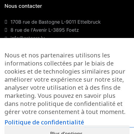
Nous contacter
170B rue de Bastogne L-9011 Ettelbruck
8 rue de l'Avenir L-3895 Foetz
info@artcars.lu
Téléphone :
+352 28 999 299
Nous et nos partenaires utilisons les
GSM :
+352 661 701 701
informations collectées par le biais de
Nos horaires
cookies et de technologies similaires pour
améliorer votre expérience sur notre site,
Lundi-Vendredi :
9H00/12H00 & 13H00/18H00
analyser votre utilisation et à des fins de
Samedi :
marketing. Vous pouvez en savoir plus
Foetz :
9H00/12H00
dans notre politique de confidentialité et
gérer votre consentement à tout moment.
Ettelbruck :
9H00/12H00
Politique de confidentialité
Fermé le dimanche
Plus d'options