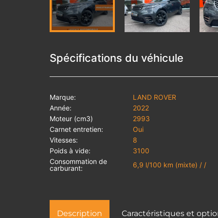
Spécifications du véhicule
Marque:
LAND ROVER
Année:
2022
Moteur (cm3)
2993
Carnet entretien:
Oui
Vitesses:
8
Poids à vide:
3100
Consommation de
6,9 l/100 km (mixte) / /
carburant:
Description
Caractéristiques et opti