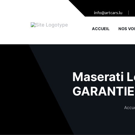
info@artcars.lu
ACCUEIL
NOS VO
Maserati 
GARANTIE
Accue