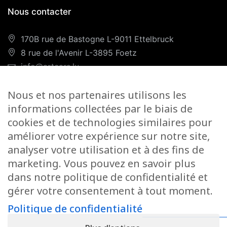
Nous contacter
170B rue de Bastogne L-9011 Ettelbruck
8 rue de l'Avenir L-3895 Foetz
info@artcars.lu
Téléphone :
+352 28 999 299
Nous et nos partenaires utilisons les
GSM :
+352 661 701 701
informations collectées par le biais de
Nos horaires
cookies et de technologies similaires pour
améliorer votre expérience sur notre site,
Lundi-Vendredi :
9H00/12H00 & 13H00/18H00
analyser votre utilisation et à des fins de
Samedi :
marketing. Vous pouvez en savoir plus
Foetz :
9H00/12H00
dans notre politique de confidentialité et
gérer votre consentement à tout moment.
Ettelbruck :
9H00/12H00
Politique de confidentialité
Fermé le dimanche