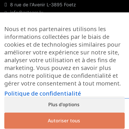
8 rue de l'Avenir L-3895 Foetz
info@artcars.lu
Téléphone :
+352 28 999 299
Nous et nos partenaires utilisons les
GSM :
+352 661 701 701
informations collectées par le biais de
Nos horaires
cookies et de technologies similaires pour
améliorer votre expérience sur notre site,
Lundi-Vendredi :
9H00/12H00 & 13H00/18H00
analyser votre utilisation et à des fins de
Samedi :
marketing. Vous pouvez en savoir plus
Foetz :
9H00/12H00
dans notre politique de confidentialité et
gérer votre consentement à tout moment.
Ettelbruck :
9H00/12H00
Politique de confidentialité
Fermé le dimanche
Plus d'options
Autoriser tous
Artcars - Zuzarte Group - 2022 - Un site
Inside
Communication
-
Mentions légales
-
C.G.V.
-
Politique