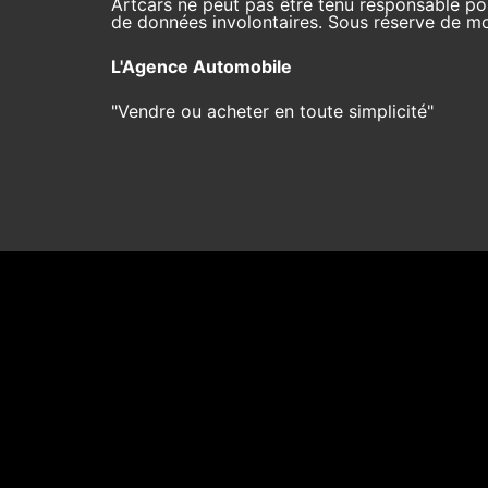
Artcars ne peut pas être tenu responsable pou
de données involontaires. Sous réserve de mod
L'Agence Automobile
"Vendre ou acheter en toute simplicité"