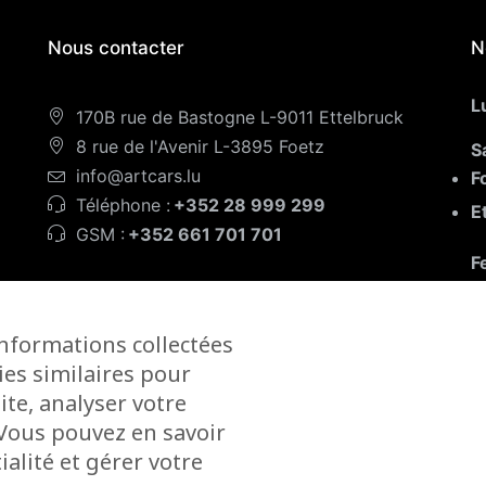
Nous contacter
N
L
170B rue de Bastogne L-9011 Ettelbruck
8 rue de l'Avenir L-3895 Foetz
S
info@artcars.lu
F
Téléphone :
+352 28 999 299
E
GSM :
+352 661 701 701
F
informations collectées
ies similaires pour
ite, analyser votre
. Vous pouvez en savoir
alité et gérer votre