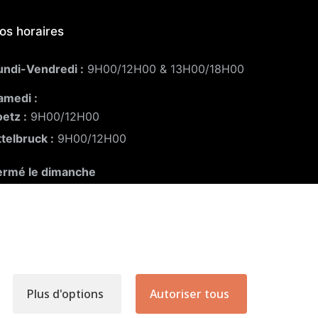
os horaires
undi-Vendredi :
9H00/12H00 & 13H00/18H00
amedi :
oetz :
9H00/12H00
ttelbruck :
9H00/12H00
ermé le dimanche
Plus d'options
Autoriser tous