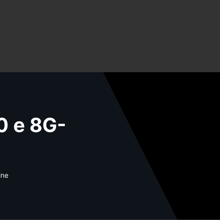
 e 8G-
ine