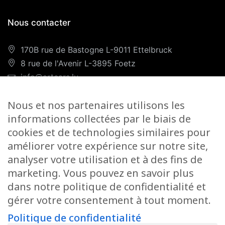
Nous contacter
170B rue de Bastogne L-9011 Ettelbruck
8 rue de l'Avenir L-3895 Foetz
info@artcars.lu
Téléphone :
+352 28 999 299
Nous et nos partenaires utilisons les
GSM :
+352 661 701 701
informations collectées par le biais de
Nos horaires
cookies et de technologies similaires pour
améliorer votre expérience sur notre site,
Lundi-Vendredi :
9H00/12H00 & 13H00/18H00
analyser votre utilisation et à des fins de
Samedi :
marketing. Vous pouvez en savoir plus
Foetz :
9H00/12H00
dans notre politique de confidentialité et
gérer votre consentement à tout moment.
Ettelbruck :
9H00/12H00
Politique de confidentialité
Fermé le dimanche