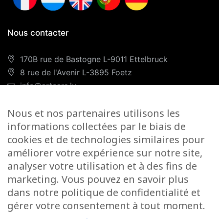
Nous contacter
170B rue de Bastogne L-9011 Ettelbruck
8 rue de l'Avenir L-3895 Foetz
info@artcars.lu
Téléphone :
+352 28 999 299
Nous et nos partenaires utilisons les
GSM :
+352 661 701 701
informations collectées par le biais de
Nos horaires
cookies et de technologies similaires pour
améliorer votre expérience sur notre site,
Lundi-Vendredi :
9H00/12H00 & 13H00/18H00
analyser votre utilisation et à des fins de
Samedi :
marketing. Vous pouvez en savoir plus
Foetz :
9H00/12H00
dans notre politique de confidentialité et
gérer votre consentement à tout moment.
Ettelbruck :
9H00/12H00