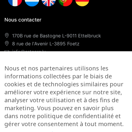
Nous contacter
170B rue de Bastogne L-9011 Ettelbruck
8 rue de l'Avenir L-3895 Foetz
info@artcars.lu
Téléphone :
+352 28 999 299
Nous et nos partenaires utilisons les
GSM :
+352 661 701 701
informations collectées par le biais de
Nos horaires
cookies et de technologies similaires pour
améliorer votre expérience sur notre site,
Lundi-Vendredi :
9H00/12H00 & 13H00/18H00
analyser votre utilisation et à des fins de
Samedi :
marketing. Vous pouvez en savoir plus
Foetz :
9H00/12H00
dans notre politique de confidentialité et
gérer votre consentement à tout moment.
Ettelbruck :
9H00/12H00