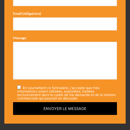
Email (obligatoire)
Message
En soumettant ce formulaire, j'accepte que mes
informations soient utilisées, exploitées, traitées
exclusivement dans le cadre de ma demande et de la relation
commerciale qui pourrait en découler.
ENVOYER LE MESSAGE