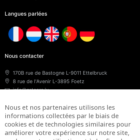
Langues parlées
Nous contacter
170B rue de Bastogne L-9011 Ettelbruck
8 rue de l'Avenir L-3895 Foetz
info@artcars.lu
Téléphone :
+352 28 999 299
Nous et nos partenaires utilisons les
GSM :
+352 661 701 701
informations collectées par le biais de
Nos horaires
cookies et de technologies similaires pour
améliorer votre expérience sur notre site,
Lundi-Vendredi :
9H00/12H00 & 13H00/18H00