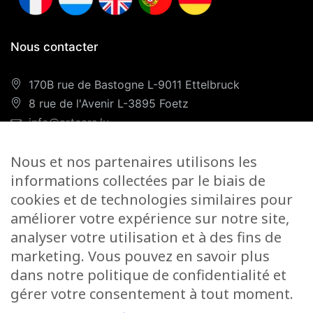
Nous contacter
170B rue de Bastogne L-9011 Ettelbruck
8 rue de l'Avenir L-3895 Foetz
info@artcars.lu
Téléphone :
+352 28 999 299
Nous et nos partenaires utilisons les
GSM :
+352 661 701 701
informations collectées par le biais de
Nos horaires
cookies et de technologies similaires pour
améliorer votre expérience sur notre site,
Lundi-Vendredi :
9H00/12H00 & 13H00/18H00
analyser votre utilisation et à des fins de
Samedi :
marketing. Vous pouvez en savoir plus
Foetz :
9H00/12H00
dans notre politique de confidentialité et
gérer votre consentement à tout moment.
Ettelbruck :
9H00/12H00