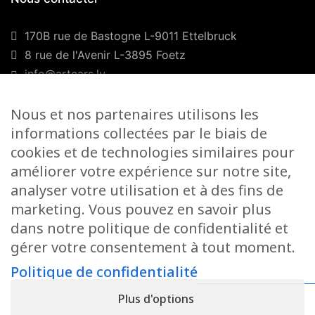
170B rue de Bastogne L-9011 Ettelbruck
8 rue de l'Avenir L-3895 Foetz
info@artcars.lu
Téléphone :
+352 28 999 299
Nous et nos partenaires utilisons les
GSM :
+352 661 701 701
informations collectées par le biais de
Nos horaires
cookies et de technologies similaires pour
améliorer votre expérience sur notre site,
Lundi-Vendredi :
9H00/12H00 & 13H00/18H00
analyser votre utilisation et à des fins de
Samedi :
marketing. Vous pouvez en savoir plus
Foetz :
9H00/12H00
dans notre politique de confidentialité et
gérer votre consentement à tout moment.
Ettelbruck :
9H00/12H00
Politique de confidentialité
Fermé le dimanche
Plus d'options