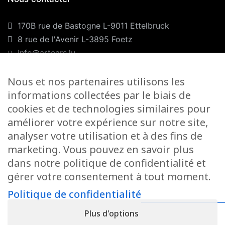
170B rue de Bastogne L-9011 Ettelbruck
8 rue de l'Avenir L-3895 Foetz
info@artcars.lu
Téléphone :
+352 28 999 299
Nous et nos partenaires utilisons les
GSM :
+352 661 701 701
informations collectées par le biais de
Nos horaires
cookies et de technologies similaires pour
améliorer votre expérience sur notre site,
Lundi-Vendredi :
9H00/12H00 & 13H00/18H00
analyser votre utilisation et à des fins de
Samedi :
marketing. Vous pouvez en savoir plus
Foetz :
9H00/12H00
dans notre politique de confidentialité et
gérer votre consentement à tout moment.
Ettelbruck :
9H00/12H00
Politique de confidentialité
Fermé le dimanche
Plus d'options