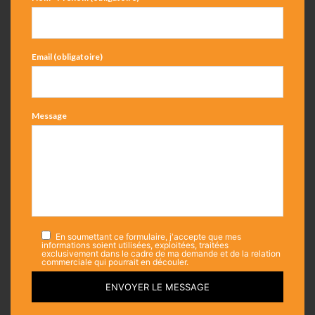
Email (obligatoire)
Message
En soumettant ce formulaire, j'accepte que mes
informations soient utilisées, exploitées, traitées
exclusivement dans le cadre de ma demande et de la relation
commerciale qui pourrait en découler.
ENVOYER LE MESSAGE