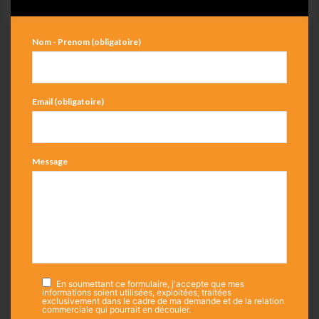
Nom - Prenom (obligatoire)
Email (obligatoire)
Message
En soumettant ce formulaire, j'accepte que mes
informations soient utilisées, exploitées, traitées
exclusivement dans le cadre de ma demande et de la relation
commerciale qui pourrait en découler.