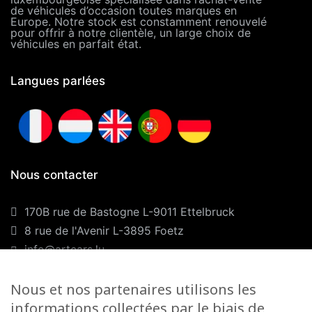
de véhicules d’occasion toutes marques en
Europe. Notre stock est constamment renouvelé
pour offrir à notre clientèle, un large choix de
véhicules en parfait état.
Langues parlées
Nous contacter
170B rue de Bastogne L-9011 Ettelbruck
8 rue de l'Avenir L-3895 Foetz
info@artcars.lu
Téléphone :
+352 28 999 299
GSM :
+352 661 701 701
Nous et nos partenaires utilisons les
informations collectées par le biais de