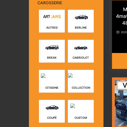
CAROSSERIE
M
4mat
4
AUTRES
BERLINE
202
BREAK
CABRIOLET
CITADINE
COLLECTION
COUPÉ
CUSTOM