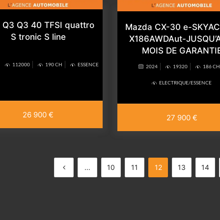
 Q3 Q3 40 TFSI quattro
Mazda CX-30 e-SKYAC
S tronic S line
X186AWDAut-JUSQU’A
MOIS DE GARANTI
112000
190 CH
ESSENCE
2024
19320
186 CH
ELECTRIQUE/ESSENCE
26 900 €
27 900 €
...
10
11
12
13
14