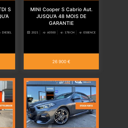
TDI S
MINI Cooper S Cabrio Aut.
QU’A
JUSQU’A 48 MOIS DE
GARANTIE
DIESEL
2021
60500
178 CH
ESSENCE
26 900 €