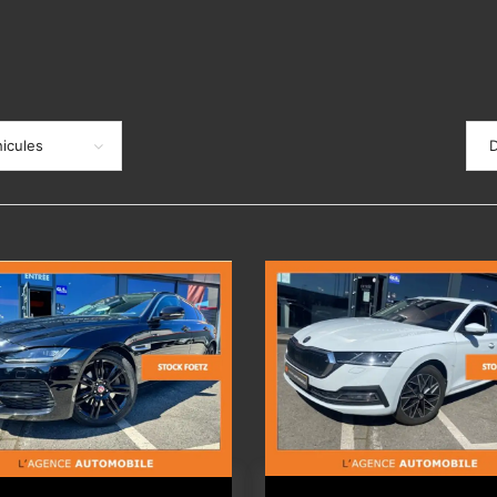
icules
D