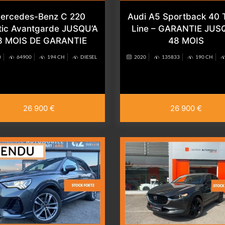
ercedes-Benz C 220
Audi A5 Sportback 40 
ic Avantgarde JUSQU’A
Line – GARANTIE JUS
8 MOIS DE GARANTIE
48 MOIS
0
64900
194 CH
DIESEL
2020
135833
190 CH
26 900 €
26 900 €