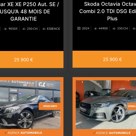
Skoda Octavia Octav
ar XE XE P250 Aut. SE /
Combi 2.0 TDI DSG Edi
USQU’A 48 MOIS DE
Plus
GARANTIE
2024
44900
150 CH
90505
250 CH
ESSENCE
25 900 €
25 900 €