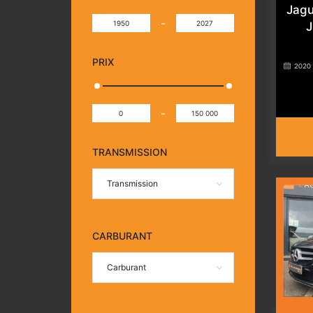
Jagu
-
J
PRIX
2020
-
TRANSMISSION
Transmission
CARBURANT
Carburant