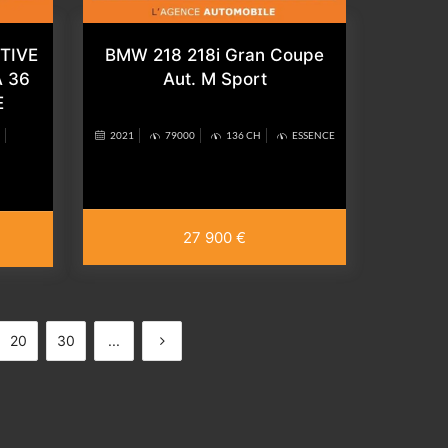
BMW 218 218i Gran Coupe
TIVE
Aut. M Sport
 36
E
2021
79000
136 CH
ESSENCE
27 900 €
20
30
...