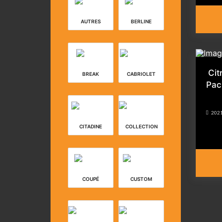
AUTRES
BERLINE
Cit
BREAK
CABRIOLET
Pac
202
CITADINE
COLLECTION
COUPÉ
CUSTOM