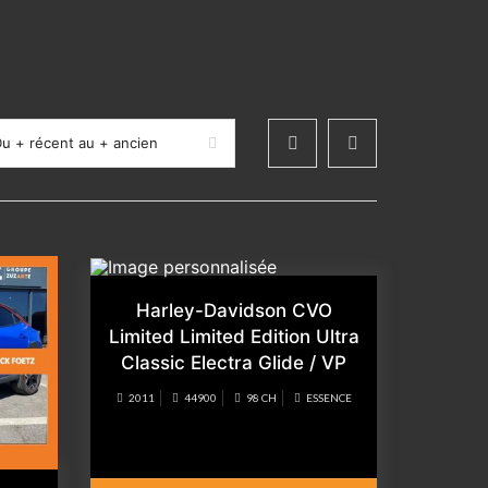
u + récent au + ancien
Harley-Davidson CVO
Limited Limited Edition Ultra
Classic Electra Glide / VP
2011
44900
98 CH
ESSENCE