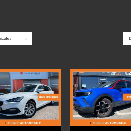
icules
D