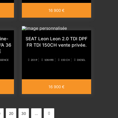
16 900 €
ine-
SEAT Leon Leon 2.0 TDI DPF
’A 36
FR TDI 150CH vente privée.
E
SSENCE
2019
108490
150 CH
DIESEL
16 900 €
0
20
30
...