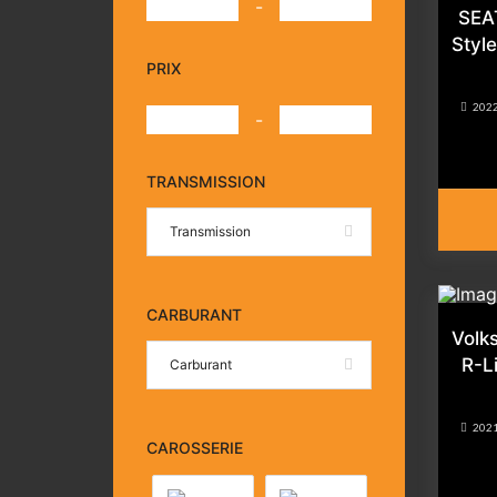
-
SEAT
Styl
PRIX
202
-
TRANSMISSION
Transmission
CARBURANT
Volk
R-L
Carburant
202
CAROSSERIE