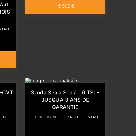
 Aut
15 900 €
MOIS
SSENCE
S-CVT
Skoda Scala Scala 1.0 TSI –
JUSQU’A 3 ANS DE
GARANTIE
SSENCE
2020
37000
116 CH
ESSENCE