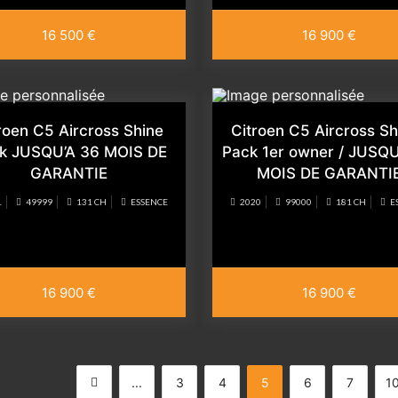
16 500 €
16 900 €
roen C5 Aircross Shine
Citroen C5 Aircross Sh
k JUSQU’A 36 MOIS DE
Pack 1er owner / JUSQU
GARANTIE
MOIS DE GARANTI
1
49999
131 CH
ESSENCE
2020
99000
181 CH
E
16 900 €
16 900 €
...
3
4
5
6
7
1