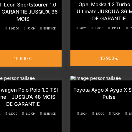
Opel Mokka 1.2 Turbo
 Leon Sportstourer 1.0
Ultimate JUSQU’A 36 
e GARANTIE JUSQU’A 36
DE GARANTIE
MOIS
2021
95000
131 CH
E
2
114000
90 CH
ESSENCE
15 900 €
15 900 €
swagen Polo Polo 1.0 TSI
Toyota Aygo X Aygo X 
ine – JUSQU’A 48 MOIS
Pulse
DE GARANTIE
1
62000
110 CH
ESSENCE
2024
15000
72 CH
E