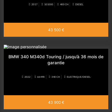
2017
101000
400 CH
DIESEL
43 500 €
BMW 340 M340d Touring / jusqu’à 36 mois de
garantie
2022
66490
340 CH
ELECTRIQUE/DIESEL
43 900 €