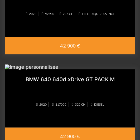
2023
92900
204 CH
ELECTRIQUE/ESSENCE
42 900 €
BMW 640 640d xDrive GT PACK M
2020
117000
320 CH
DIESEL
42 900 €