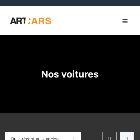
Nos voitures
Du + récent au + ancien