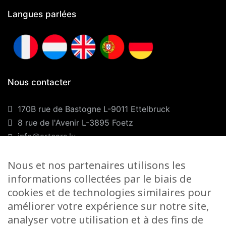
Langues parlées
Nous contacter
170B rue de Bastogne L-9011 Ettelbruck
8 rue de l'Avenir L-3895 Foetz
info@artcars.lu
Téléphone :
+352 28 999 299
Nous et nos partenaires utilisons les
GSM :
+352 661 701 701
informations collectées par le biais de
Nos horaires
cookies et de technologies similaires pour
améliorer votre expérience sur notre site,
Lundi-Vendredi :
9H00/12H00 & 13H00/18H00
analyser votre utilisation et à des fins de